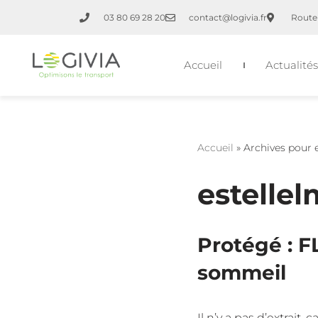
03 80 69 28 20
contact@logivia.fr
Route 
Aller
au
Accueil
Actualités
contenu
Accueil
»
Archives pour 
estellel
Protégé : 
sommeil
Il n’y a pas d’extrait,