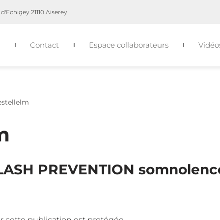
d'Echigey 21110 Aiserey
Contact
Espace collaborateurs
Vidéo
estellelm
m
FLASH PREVENTION somnolence
 car cette publication est protégée.