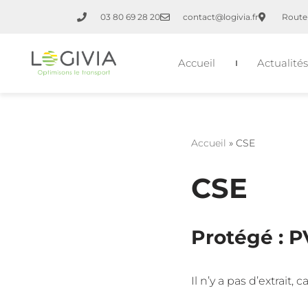
03 80 69 28 20
contact@logivia.fr
Route 
Aller
au
Accueil
Actualités
contenu
Accueil
»
CSE
CSE
Protégé : P
Il n’y a pas d’extrait,