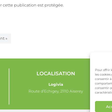
 car cette publication est protégée.
nt »
Pour offrir
LOCALISATION
les cookies
consentir à
comportemen
Logivia
consentir o
Route d’Echigey, 21110 Aiserey
caractérist
Ac