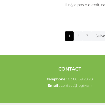
Il n’y a pas d’extrait,
1
2
3
Suiva
CONTACT
Téléphone
: 03 80 69 28 20
Email
: contact@logivia.fr